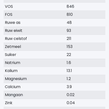
VOS
846
FOS
810
Ruwe as
48
Ruw eiwit
93
Ruw celstof
211
Zetmeel
153
Suiker
22
Natrium
1.6
Kalium
13.1
Magnesium
1.2
Calcium
3.9
Mangaan
0.02
Zink
0.04